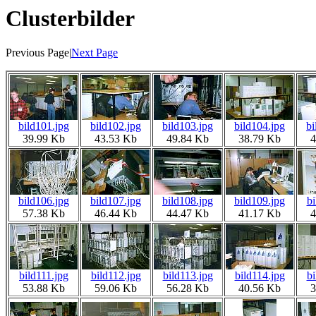
Clusterbilder
Previous Page|
Next Page
bild101.jpg
bild102.jpg
bild103.jpg
bild104.jpg
bi
39.99 Kb
43.53 Kb
49.84 Kb
38.79 Kb
4
bild106.jpg
bild107.jpg
bild108.jpg
bild109.jpg
bi
57.38 Kb
46.44 Kb
44.47 Kb
41.17 Kb
4
bild111.jpg
bild112.jpg
bild113.jpg
bild114.jpg
bi
53.88 Kb
59.06 Kb
56.28 Kb
40.56 Kb
3