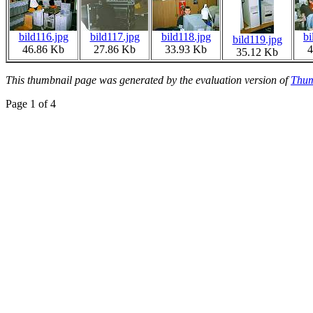
bild116.jpg
bild117.jpg
bild118.jpg
bi
bild119.jpg
46.86 Kb
27.86 Kb
33.93 Kb
4
35.12 Kb
This thumbnail page was generated by the evaluation version of
Thum
Page 1 of 4